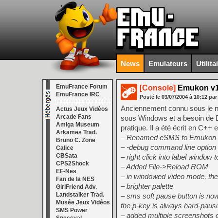
News
Emulateurs
Utilita
EmuFrance Forum
[Console]
Emukon v1
EmuFrance IRC
Posté le
03/07/2004
à
10:12
par
===================
Anciennement connu sous le no
Actus Jeux Vidéos
Arcade Fans
sous Windows et a besoin de Di
Amiga Museum
pratique. Il a été écrit en C++ 
Arkames Trad.
– Renamed eSMS to Emukon
Bruno C. Zone
– -debug command line option
Calice
CBSata
– right click into label window
CPS2Shock
– Added File->Reload ROM
EF-Nes
– in windowed video mode, th
Fan de la NES
– brighter palette
GirlFriend Adv.
Landstalker Trad.
– sms soft pause button is now
Musée Jeux Vidéos
the p-key is always hard-paus
SMS Power
– added multiple screenshots 