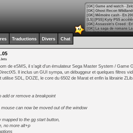
[Mo5] DOOM arrive en cart
[GK] Bethesda fête les 30 
ires
Traductions
Divers
Chat
[GK] Roblox : l'action en B
.05
[GK] Agenda - GeForce NOW
 Jets
[GK] Devolver Digital en a 
m de eSMS, il s’agit d’un émulateur Sega Master System / Game Ge
rectX5. Il inclus un GUI sympa, un débuggeur et quelques filtres vi
[LS] [PS5] ps5-y2jb-autolo
et utilise SDL, DOZE, le core du 6502 de Marat et enfin la librairie ZLib
[GK] Pourquoi Marvel Tokon 
[GK] Test : Restory : Chill
[GK] GTA 6 : Rockstar Games
 to add or remove a breakpoint
[GK] Hot Wheels Infinite Rus
[GK] Mémoire cash - Secret 
[GK] Résultats Nintendo : 
e mouse can now be moved out of the window
[GK] Déjà des dégraissage
 mapped to the gg start button,
[Mo5] Brickboy cherche à r
e, no more alt+p
[GK] Minecraft et ses « Gra
options