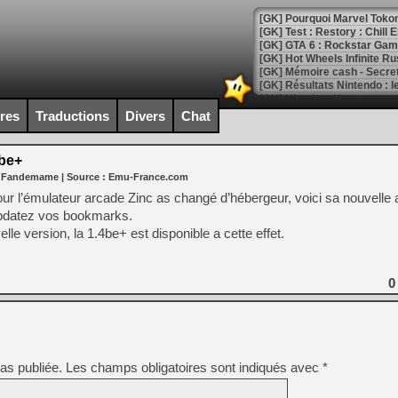
[GK] Pourquoi Marvel Tokon 
[GK] Test : Restory : Chill
[GK] GTA 6 : Rockstar Games
[GK] Hot Wheels Infinite Rus
[GK] Mémoire cash - Secret 
[GK] Résultats Nintendo : 
[GK] Déjà des dégraissage
ires
Traductions
Divers
Chat
[Mo5] Brickboy cherche à r
[GK] Minecraft et ses « Gra
 be+
r Fandemame
| Source :
Emu-France.com
[GK] Beast of Reincarnation
[GK] Ubisoft : fin de parti
pour l’émulateur arcade Zinc as changé d’hébergeur, voici sa nouvelle
[GK] Mémoire cash - Metroid
updatez vos bookmarks.
[GK] Dan Houser (GTA) défe
le version, la 1.4be+ est disponible a cette effet.
[GK] Comment EA Sports FC
[GK] Crimson Moon : un Dark
[GK] Isle of Reveries : le j
[GK] Moonlighter 2 : The En
0
[GK] Capcom relance Monste
[Mo5] Deux inédits du Virtu
[GK] Le beat'em up The Walk
as publiée.
Les champs obligatoires sont indiqués avec
*
[GK] Endless Legend 2 : enf