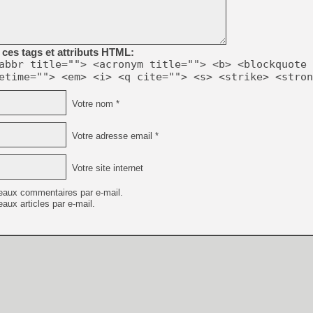
[LS] [PS5] Le WebKit Userl
ces tags et attributs HTML:
abbr title=""> <acronym title=""> <b> <blockquote 
etime=""> <em> <i> <q cite=""> <s> <strike> <stron
[GK] Oubliez Crazy Taxi, S
[LS] [Switch] NSZ 5.0.0 es
Votre nom *
[GK] No More Room in Hell 2
Votre adresse email *
[GK] Un chatbot Atelier Ryz
[GK] Mémoire cash - Splatte
Votre site internet
[GK] Nvidia : le prix des 
[GK] Suikoden Star Leap : 
eaux commentaires par e-mail.
aux articles par e-mail.
[Mo5] La mini borne d’arc