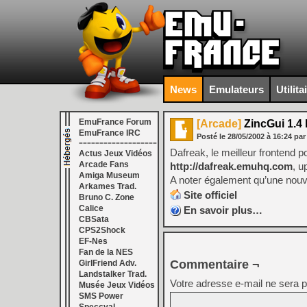
News
Emulateurs
Utilita
EmuFrance Forum
[Arcade]
ZincGui 1.4
EmuFrance IRC
Posté le
28/05/2002
à
16:24
pa
===================
Dafreak, le meilleur frontend 
Actus Jeux Vidéos
Arcade Fans
http://dafreak.emuhq.com
, 
Amiga Museum
A noter également qu’une nouvel
Arkames Trad.
Site officiel
Bruno C. Zone
Calice
En savoir plus…
CBSata
CPS2Shock
EF-Nes
Fan de la NES
Commentaire ¬
GirlFriend Adv.
Landstalker Trad.
Votre adresse e-mail ne sera p
Musée Jeux Vidéos
SMS Power