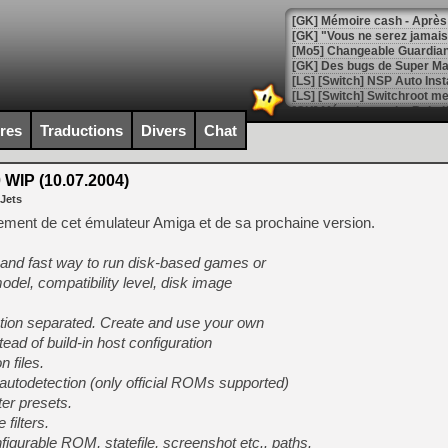
[GK] Mémoire cash - Après 
[GK] "Vous ne serez jamais
[Mo5] Changeable Guardian 
[GK] Des bugs de Super Mar
[LS] [Switch] NSP Auto Inst
ires
Traductions
Divers
Chat
[GK] La saga horrifique Am
WIP (10.07.2004)
 Jets
ement de cet émulateur Amiga et de sa prochaine version.
[GK] Le portage de Super M
and fast way to run disk-based games or
[Mo5] Le jeu de course fut
[GK] Guillermo del Toro ado
el, compatibility level, disk image
[LTF] Eté 2026 - Séquence 
tion separated. Create and use your own
[GK] Mistfall Hunter : déjà 
ead of build-in host configuration
[GK] Wo Long 2 évolue avec
n files.
[GK] Crossfire : un TPS à 100
utodetection (only official ROMs supported)
[LS] [PS5] Premiers signes 
ter presets.
 filters.
igurable ROM, statefile, screenshot etc.. paths.