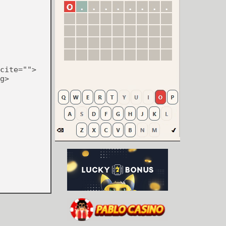
cite="">
g>