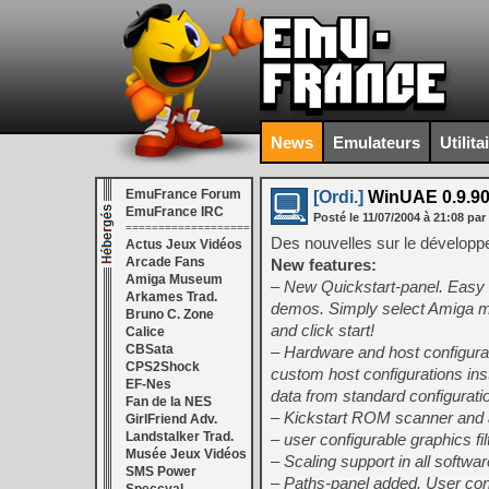
News
Emulateurs
Utilita
EmuFrance Forum
[Ordi.]
WinUAE 0.9.90 
EmuFrance IRC
Posté le
11/07/2004
à
21:08
par
===================
Des nouvelles sur le développ
Actus Jeux Vidéos
Arcade Fans
New features:
Amiga Museum
– New Quickstart-panel. Easy 
Arkames Trad.
demos. Simply select Amiga mod
Bruno C. Zone
and click start!
Calice
CBSata
– Hardware and host configura
CPS2Shock
custom host configurations inst
EF-Nes
data from standard configuratio
Fan de la NES
– Kickstart ROM scanner and a
GirlFriend Adv.
Landstalker Trad.
– user configurable graphics fil
Musée Jeux Vidéos
– Scaling support in all software
SMS Power
– Paths-panel added. User conf