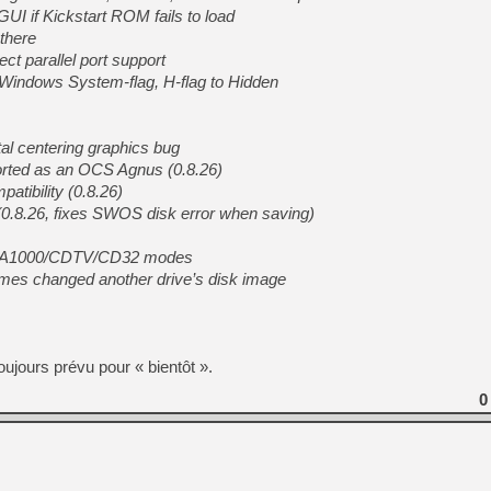
GUI if Kickstart ROM fails to load
 there
[Mo5] DOOM arrive en cart
ct parallel port support
[GK] Bethesda fête les 30 
[GK] Roblox : l'action en B
 Windows System-flag, H-flag to Hidden
[GK] Agenda - GeForce NOW
tal centering graphics bug
[GK] Devolver Digital en a 
rted as an OCS Agnus (0.8.26)
tibility (0.8.26)
[LS] [PS5] ps5-y2jb-autolo
 (0.8.26, fixes SWOS disk error when saving)
[GK] Pourquoi Marvel Tokon 
[GK] Test : Restory : Chill
een A1000/CDTV/CD32 modes
[GK] GTA 6 : Rockstar Games
[GK] Hot Wheels Infinite Rus
mes changed another drive’s disk image
[GK] Mémoire cash - Secret 
[GK] Résultats Nintendo : 
[GK] Dans ce jeu de platefo
toujours prévu pour « bientôt ».
0