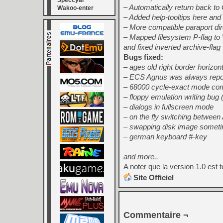
Speccyal
– Automatically return back to 
Wakoo-enter
– Added help-tooltips here and
– More compatible paraport dire
– Mapped filesystem P-flag to
and fixed inverted archive-flag
Bugs fixed:
– ages old right border horizon
– ECS Agnus was always repo
– 68000 cycle-exact mode compa
– floppy emulation writing bug
– dialogs in fullscreen mode
– on the fly switching betw
– swapping disk image someti
– german keyboard #-key
and more..
A noter que la version 1.0 est 
Site Officiel
Commentaire ¬