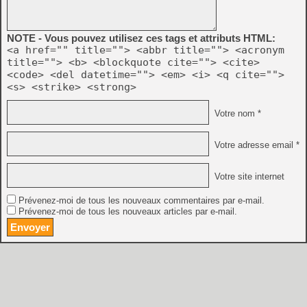
NOTE - Vous pouvez utilisez ces tags et attributs HTML:
<a href="" title=""> <abbr title=""> <acronym
title=""> <b> <blockquote cite=""> <cite>
<code> <del datetime=""> <em> <i> <q cite="">
<s> <strike> <strong>
Votre nom *
Votre adresse email *
Votre site internet
Prévenez-moi de tous les nouveaux commentaires par e-mail.
Prévenez-moi de tous les nouveaux articles par e-mail.