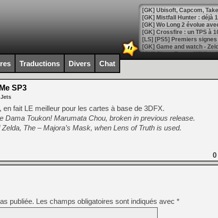
[GK] Mistfall Hunter : déjà 
[GK] Wo Long 2 évolue avec
[GK] Crossfire : un TPS à 100
[LS] [PS5] Premiers signes 
ires
Traductions
Divers
Chat
 Me SP3
[Mo5] DOOM arrive en cart
 Jets
[GK] Bethesda fête les 30 
[GK] Roblox : l'action en B
, en fait LE meilleur pour les cartes à base de 3DFX.
e Dama Toukon! Marumata Chou, broken in previous release.
 Zelda, The – Majora’s Mask, when Lens of Truth is used.
[GK] Agenda - GeForce NOW
[GK] Devolver Digital en a 
0
[LS] [PS5] ps5-y2jb-autolo
[GK] Pourquoi Marvel Tokon 
[GK] Test : Restory : Chill
[GK] GTA 6 : Rockstar Games
[GK] Hot Wheels Infinite Rus
[GK] Mémoire cash - Secret 
as publiée.
Les champs obligatoires sont indiqués avec
*
[GK] Résultats Nintendo : 