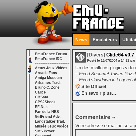
News
Emulateurs
Utilita
EmuFrance Forum
[Divers]
Glide64 v0.7
EmuFrance IRC
Posté le
18/07/2004
à
14:29
par
===================
Un des meilleurs plugins vidéo
Actus Jeux Vidéos
Arcade Fans
– Fixed Susume! Taisen Puzzl
Amiga Museum
– Fixed slowdown in Legend of
Arkames Trad.
Site Officiel
Bruno C. Zone
Calice
En savoir plus…
CBSata
CPS2Shock
EF-Nes
Fan de la NES
Commentaire ¬
GirlFriend Adv.
Landstalker Trad.
Votre adresse e-mail ne sera p
Musée Jeux Vidéos
SMS Power