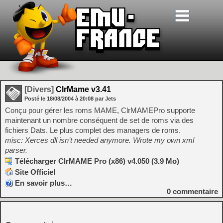
[Divers]
ClrMame v3.41
Posté le
18/08/2004
à
20:08
par Jets
Conçu pour gérer les roms MAME, ClrMAMEPro supporte
maintenant un nombre conséquent de set de roms via des
fichiers Dats. Le plus complet des managers de roms.
misc: Xerces dll isn’t needed anymore. Wrote my own xml
parser.
Télécharger ClrMAME Pro (x86) v4.050 (3.9 Mo)
Site Officiel
En savoir plus…
0
commentaire