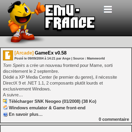
[Arcade]
GameEx v0.58
Posté le
09/09/2004
à
14:21
par Ange
| Source :
Mameworld
Tom Speirs
a crée un nouveau frontend pour Mame, sorti
discrètement le 2 septembre.
Dédié a XP Media Center (le premier du genre), il nécessite
DirectX 9 et .NET 1.1, 2 composants plutôt lourds et
exclusivement Windows.
A suivre…
Télécharger SNK Neogeo (01/2008) (38 Ko)
Windows emulator & Game front-end
En savoir plus…
0
commentaire