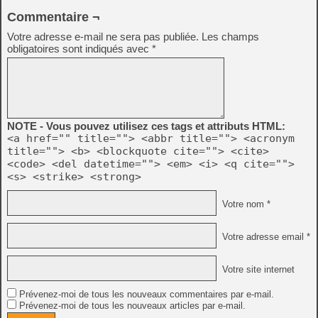
Commentaire ¬
Votre adresse e-mail ne sera pas publiée.
Les champs
obligatoires sont indiqués avec
*
NOTE - Vous pouvez utilisez ces tags et attributs HTML:
<a href="" title=""> <abbr title=""> <acronym
title=""> <b> <blockquote cite=""> <cite>
<code> <del datetime=""> <em> <i> <q cite="">
<s> <strike> <strong>
Votre nom *
Votre adresse email *
Votre site internet
Prévenez-moi de tous les nouveaux commentaires par e-mail.
Prévenez-moi de tous les nouveaux articles par e-mail.