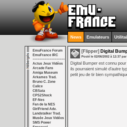
News
Emulateurs
Utilita
EmuFrance Forum
[Flipper]
Digital Bum
EmuFrance IRC
Posté le
02/06/2002
à
12:37
par
===================
Digital Bumper est connu pour 
Actus Jeux Vidéos
Arcade Fans
ils pourraient simulé d’autre t
Amiga Museum
petit jeu de tir bien sympathiq
Arkames Trad.
Bruno C. Zone
Calice
CBSata
CPS2Shock
EF-Nes
Fan de la NES
GirlFriend Adv.
Landstalker Trad.
Musée Jeux Vidéos
SMS Power