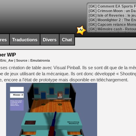
[GK] Comment EA Sports FC
[GK] Crimson Moon : un Dark
[GK] Isle of Reveries : le j
[GK] Moonlighter 2 : The En
[GK] Capcom relance Monste
ires
Traductions
Divers
Chat
[Mo5] Deux inédits du Virtu
[GK] Le beat'em up The Walk
per WIP
 Eric_Aw
| Source :
Emulatronia
[GK] Endless Legend 2 : enf
ses création de table avec Visual Pinball. Ils se sont dit que de la 
ype de jeux utilisant de la mécanique. Ils ont donc développé « Shootin
ue, encore a l’état de prototype mais disponible en téléchargement.
[LS] [PS5] Le WebKit Userl
[GK] Oubliez Crazy Taxi, S
[LS] [Switch] NSZ 5.0.0 es
[GK] No More Room in Hell 2
[GK] Un chatbot Atelier Ryz
[GK] Mémoire cash - Splatte