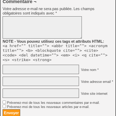
Commentaire ¬
Votre adresse e-mail ne sera pas publiée.
Les champs
obligatoires sont indiqués avec
*
NOTE - Vous pouvez utilisez ces tags et attributs HTML:
<a href="" title=""> <abbr title=""> <acronym
title=""> <b> <blockquote cite=""> <cite>
<code> <del datetime=""> <em> <i> <q cite="">
<s> <strike> <strong>
Votre nom *
Votre adresse email *
Votre site internet
Prévenez-moi de tous les nouveaux commentaires par e-mail.
Prévenez-moi de tous les nouveaux articles par e-mail.