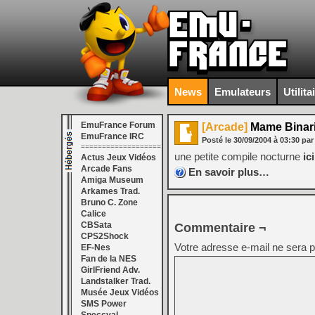
News
Emulateurs
Utilita
EmuFrance Forum
[Arcade]
Mame Binar
EmuFrance IRC
Posté le
30/09/2004
à
03:30
par
===================
une petite compile nocturne
ici
Actus Jeux Vidéos
Arcade Fans
En savoir plus…
Amiga Museum
Arkames Trad.
Bruno C. Zone
Calice
CBSata
Commentaire ¬
CPS2Shock
Votre adresse e-mail ne sera p
EF-Nes
Fan de la NES
GirlFriend Adv.
Landstalker Trad.
Musée Jeux Vidéos
SMS Power