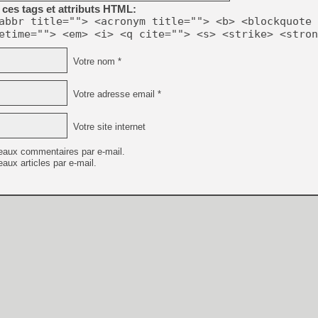
[GK] Mémoire cash - Metroid
ces tags et attributs HTML:
[GK] Dan Houser (GTA) défe
abbr title=""> <acronym title=""> <b> <blockquote 
[GK] Comment EA Sports FC
etime=""> <em> <i> <q cite=""> <s> <strike> <stron
[GK] Crimson Moon : un Dark
[GK] Isle of Reveries : le j
[GK] Moonlighter 2 : The En
Votre nom *
[GK] Capcom relance Monste
Votre adresse email *
[Mo5] Deux inédits du Virtu
Votre site internet
[GK] Le beat'em up The Walk
eaux commentaires par e-mail.
[GK] Endless Legend 2 : enf
aux articles par e-mail.
[LS] [PS5] Premiers signes 