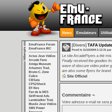
News
Emulateurs
Utilita
EmuFrance Forum
[Divers]
TAFA Updat
EmuFrance IRC
Posté le
11/10/2004
à
12:31
par
===================
Le site ArcadeFlyers a été mi
Actus Jeux Vidéos
Arcade Fans
Finally received the goodies f
Amiga Museum
wave of obscure video poker
Arkames Trad.
are also some flyers for bran
Bruno C. Zone
Site Officiel
Calice
CBSata
CPS2Shock
EF-Nes
Fan de la NES
Commentaire ¬
GirlFriend Adv.
Landstalker Trad.
Votre adresse e-mail ne sera p
Musée Jeux Vidéos
SMS Power