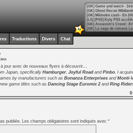
[Mo5] DOOM arrive en cart
[GK] Bethesda fête les 30 
ires
Traductions
Divers
Chat
[GK] Roblox : l'action en B
e
[GK] Agenda - GeForce NOW
 Jets
[GK] Devolver Digital en a 
s à jour avec de nouveaux flyers à découvrir…
rom Japan, specifically
Hamburger
,
Joyful Road
and
Pinbo
. I acqui
[LS] [PS5] ps5-y2jb-autolo
 games by manufacturers such as
Bonanza Enterprises
and
Monti-
[GK] Pourquoi Marvel Tokon 
d new game titles such as
Dancing Stage
Euromix 2
and
Ring Rider
[GK] Test : Restory : Chill
[GK] GTA 6 : Rockstar Games
0
[GK] Hot Wheels Infinite Rus
[GK] Mémoire cash - Secret 
[GK] Résultats Nintendo : 
[GK] Déjà des dégraissage
as publiée.
Les champs obligatoires sont indiqués avec
*
[Mo5] Brickboy cherche à r
[GK] Minecraft et ses « Gra