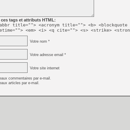
[GK] Beast of Reincarnation
[GK] Ubisoft : fin de parti
[GK] Mémoire cash - Metroid
[GK] Dan Houser (GTA) défe
ces tags et attributs HTML:
[GK] Comment EA Sports FC
[GK] Crimson Moon : un Dark
abbr title=""> <acronym title=""> <b> <blockquote 
[GK] Isle of Reveries : le j
etime=""> <em> <i> <q cite=""> <s> <strike> <stron
[GK] Moonlighter 2 : The En
[GK] Capcom relance Monste
Votre nom *
Votre adresse email *
[Mo5] Deux inédits du Virtu
[GK] Le beat'em up The Walk
Votre site internet
[GK] Endless Legend 2 : enf
eaux commentaires par e-mail.
aux articles par e-mail.
[LS] [PS5] Premiers signes 