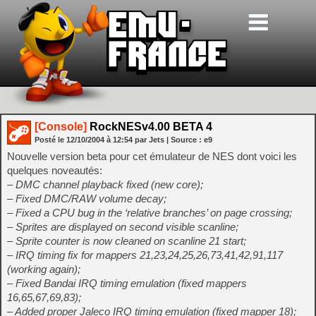
[Console]
RockNESv4.00 BETA 4
Posté le
12/10/2004
à
12:54
par Jets
| Source :
e9
Nouvelle version beta pour cet émulateur de NES dont voici les
quelques noveautés:
– DMC channel playback fixed (new core);
– Fixed DMC/RAW volume decay;
– Fixed a CPU bug in the ‘relative branches’ on page crossing;
– Sprites are displayed on second visible scanline;
– Sprite counter is now cleaned on scanline 21 start;
– IRQ timing fix for mappers 21,23,24,25,26,73,41,42,91,117
(working again);
– Fixed Bandai IRQ timing emulation (fixed mappers
16,65,67,69,83);
– Added proper Jaleco IRQ timing emulation (fixed mapper 18);