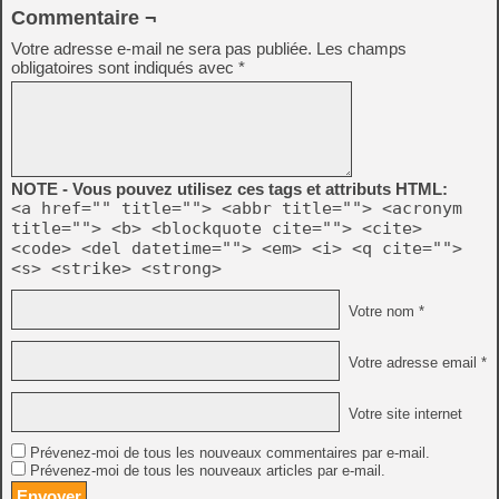
Commentaire ¬
Votre adresse e-mail ne sera pas publiée.
Les champs
obligatoires sont indiqués avec
*
NOTE - Vous pouvez utilisez ces tags et attributs HTML:
<a href="" title=""> <abbr title=""> <acronym
title=""> <b> <blockquote cite=""> <cite>
<code> <del datetime=""> <em> <i> <q cite="">
<s> <strike> <strong>
Votre nom *
Votre adresse email *
Votre site internet
Prévenez-moi de tous les nouveaux commentaires par e-mail.
Prévenez-moi de tous les nouveaux articles par e-mail.