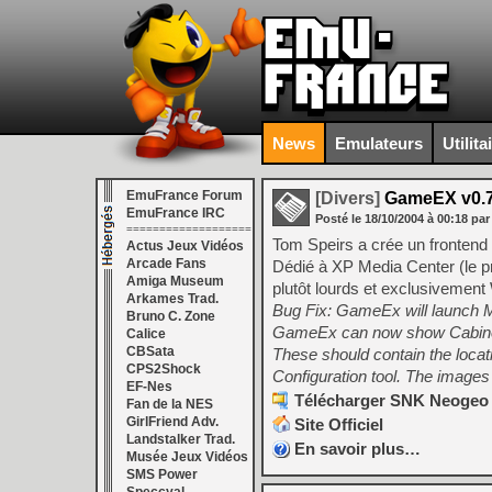
News
Emulateurs
Utilita
EmuFrance Forum
[Divers]
GameEX v0.
EmuFrance IRC
Posté le
18/10/2004
à
00:18
par
===================
Tom Speirs a crée un fronten
Actus Jeux Vidéos
Arcade Fans
Dédié à XP Media Center (le p
Amiga Museum
plutôt lourds et exclusivemen
Arkames Trad.
Bug Fix: GameEx will launch M
Bruno C. Zone
GameEx can now show Cabinet a
Calice
CBSata
These should contain the locat
CPS2Shock
Configuration tool. The image
EF-Nes
Télécharger SNK Neogeo (
Fan de la NES
GirlFriend Adv.
Site Officiel
Landstalker Trad.
En savoir plus…
Musée Jeux Vidéos
SMS Power