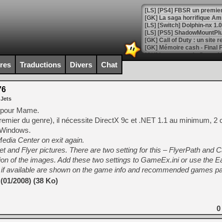
[GK] La saga horrifique Am
[GK] Le portage de Super M
[Mo5] Le jeu de course fut
ires
Traductions
Divers
Chat
[GK] Guillermo del Toro ado
[LTF] Eté 2026 - Séquence 
76
 Jets
[GK] Mistfall Hunter : déjà 
[GK] Wo Long 2 évolue avec
d pour Mame.
[GK] Crossfire : un TPS à 100
remier du genre), il nécessite DirectX 9c et .NET 1.1 au minimum, 
[LS] [PS5] Premiers signes 
t Windows.
edia Center on exit again.
nd Flyer pictures. There are two setting for this – FlyerPath and C
ion of the images. Add these two settings to GameEx.ini or use the 
s if available are shown on the game info and recommended games p
[Mo5] DOOM arrive en cart
01/2008) (38 Ko)
[GK] Bethesda fête les 30 
[GK] Roblox : l'action en B
0
[GK] Agenda - GeForce NOW