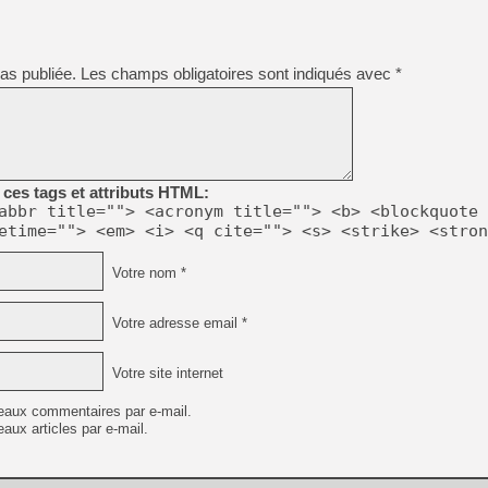
[GK] Devolver Digital en a 
[LS] [PS5] ps5-y2jb-autolo
as publiée.
Les champs obligatoires sont indiqués avec
*
[GK] Pourquoi Marvel Tokon 
[GK] Test : Restory : Chill
[GK] GTA 6 : Rockstar Games
[GK] Hot Wheels Infinite Rus
[GK] Mémoire cash - Secret 
[GK] Résultats Nintendo : 
[GK] Déjà des dégraissage
ces tags et attributs HTML:
abbr title=""> <acronym title=""> <b> <blockquote 
[Mo5] Brickboy cherche à r
etime=""> <em> <i> <q cite=""> <s> <strike> <stron
[GK] Minecraft et ses « Gra
[GK] Beast of Reincarnation
Votre nom *
[GK] Ubisoft : fin de parti
Votre adresse email *
Votre site internet
eaux commentaires par e-mail.
aux articles par e-mail.