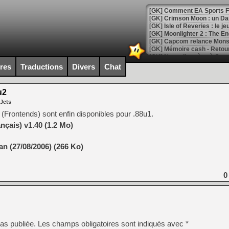
[GK] Comment EA Sports FC
[GK] Crimson Moon : un Dark
[GK] Isle of Reveries : le j
[GK] Moonlighter 2 : The En
[GK] Capcom relance Monste
ires
Traductions
Divers
Chat
[Mo5] Deux inédits du Virtu
[GK] Le beat'em up The Walk
u2
 Jets
[GK] Endless Legend 2 : enf
 (Frontends) sont enfin disponibles pour .88u1.
nçais) v1.40 (1.2 Mo)
[LS] [PS5] Le WebKit Userl
n (27/08/2006) (266 Ko)
[GK] Oubliez Crazy Taxi, S
0
[LS] [Switch] NSZ 5.0.0 es
[GK] No More Room in Hell 2
[GK] Un chatbot Atelier Ryz
as publiée.
Les champs obligatoires sont indiqués avec
*
[GK] Mémoire cash - Splatte