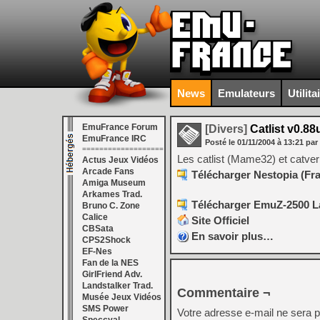
News
Emulateurs
Utilita
EmuFrance Forum
[Divers]
Catlist v0.88
EmuFrance IRC
Posté le
01/11/2004
à
13:21
par
===================
Les catlist (Mame32) et catver
Actus Jeux Vidéos
Arcade Fans
Télécharger Nestopia (Fra
Amiga Museum
Arkames Trad.
Télécharger EmuZ-2500 La
Bruno C. Zone
Calice
Site Officiel
CBSata
En savoir plus…
CPS2Shock
EF-Nes
Fan de la NES
GirlFriend Adv.
Landstalker Trad.
Commentaire ¬
Musée Jeux Vidéos
SMS Power
Votre adresse e-mail ne sera p