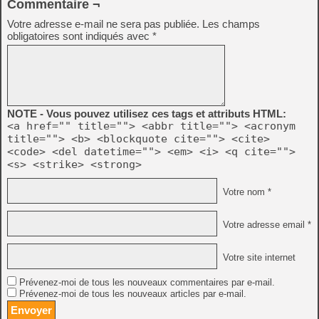
Commentaire ¬
Votre adresse e-mail ne sera pas publiée.
Les champs
obligatoires sont indiqués avec
*
NOTE - Vous pouvez utilisez ces tags et attributs HTML:
<a href="" title=""> <abbr title=""> <acronym
title=""> <b> <blockquote cite=""> <cite>
<code> <del datetime=""> <em> <i> <q cite="">
<s> <strike> <strong>
Votre nom *
Votre adresse email *
Votre site internet
Prévenez-moi de tous les nouveaux commentaires par e-mail.
Prévenez-moi de tous les nouveaux articles par e-mail.