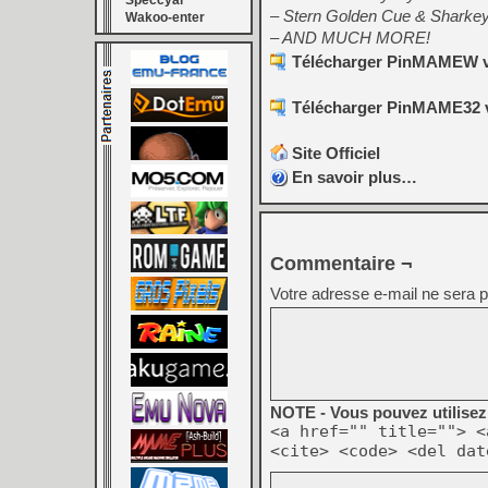
Speccyal
– Stern Golden Cue & Sharkey
Wakoo-enter
– AND MUCH MORE!
Télécharger PinMAMEW v2
Télécharger PinMAME32 v
Site Officiel
En savoir plus…
Commentaire ¬
Votre adresse e-mail ne sera p
NOTE - Vous pouvez utilisez 
<a href="" title=""> <
<cite> <code> <del dat