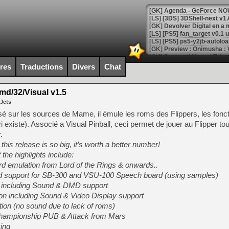
[GK] Agenda - GeForce NOW
[GK] Devolver Digital en a 
[LS] [PS5] ps5-y2jb-autolo
[GK] Pourquoi Marvel Tokon 
[GK] Test : Restory : Chill
ires
Traductions
Divers
Chat
[GK] GTA 6 : Rockstar Games
[GK] Hot Wheels Infinite Rus
[GK] Mémoire cash - Secret 
d/32/Visual v1.5
[GK] Résultats Nintendo : 
 Jets
[GK] Déjà des dégraissage
 sur les sources de Mame, il émule les roms des Flippers, les fonct
-ci existe). Associé a Visual Pinball, ceci permet de jouer au Flipper to
[Mo5] Brickboy cherche à r
.
[GK] Minecraft et ses « Gra
his release is so big, it’s worth a better number!
[GK] Beast of Reincarnation
 the highlights include:
[GK] Ubisoft : fin de parti
d emulation from Lord of the Rings & onwards..
[GK] Mémoire cash - Metroid
[GK] Dan Houser (GTA) défe
rd support for SB-300 and VSU-100 Speech board (using samples)
[GK] Comment EA Sports FC
n including Sound & DMD support
[GK] Crimson Moon : un Dark
n including Sound & Video Display support
[GK] Isle of Reveries : le j
[GK] Moonlighter 2 : The En
ion (no sound due to lack of roms)
[GK] Capcom relance Monste
hampionship PUB & Attack from Mars
ing