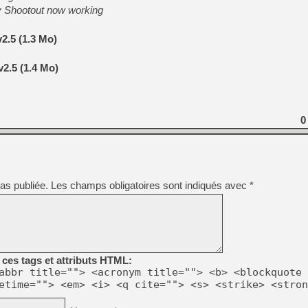
 Shootout now working
[Mo5] Deux inédits du Virtu
[GK] Le beat'em up The Walk
.5 (1.3 Mo)
[GK] Endless Legend 2 : enf
2.5 (1.4 Mo)
[LS] [PS5] Le WebKit Userl
0
[GK] Oubliez Crazy Taxi, S
[LS] [Switch] NSZ 5.0.0 es
as publiée.
Les champs obligatoires sont indiqués avec
*
[GK] No More Room in Hell 2
[GK] Un chatbot Atelier Ryz
ces tags et attributs HTML:
abbr title=""> <acronym title=""> <b> <blockquote 
etime=""> <em> <i> <q cite=""> <s> <strike> <stron