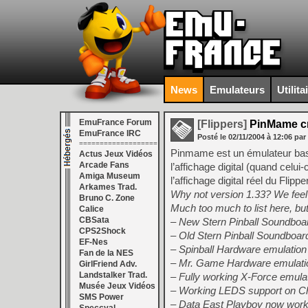
News
Emulateurs
Utilita
EmuFrance Forum
[Flippers]
PinMame cm
EmuFrance IRC
Posté le
02/11/2004
à
12:06
par
===================
Pinmame est un émulateur basé
Actus Jeux Vidéos
Arcade Fans
l’affichage digital (quand celui
Amiga Museum
l’affichage digital réel du Flipper
Arkames Trad.
Why not version 1.33? We feel t
Bruno C. Zone
Much too much to list here, but
Calice
CBSata
– New Stern Pinball Soundboar
CPS2Shock
– Old Stern Pinball Soundboa
EF-Nes
– Spinball Hardware emulatio
Fan de la NES
– Mr. Game Hardware emulatio
GirlFriend Adv.
Landstalker Trad.
– Fully working X-Force emulat
Musée Jeux Vidéos
– Working LEDS support on C
SMS Power
– Data East Playboy now work