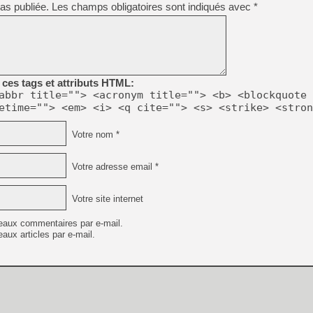
as publiée.
Les champs obligatoires sont indiqués avec
[GK] Pourquoi Marvel Tokon 
*
[GK] Test : Restory : Chill
[GK] GTA 6 : Rockstar Games
[GK] Hot Wheels Infinite Rus
[GK] Mémoire cash - Secret 
[GK] Résultats Nintendo : 
[GK] Déjà des dégraissage
ces tags et attributs HTML:
abbr title=""> <acronym title=""> <b> <blockquote 
[Mo5] Brickboy cherche à r
etime=""> <em> <i> <q cite=""> <s> <strike> <stron
[GK] Minecraft et ses « Gra
[GK] Beast of Reincarnation
Votre nom *
[GK] Ubisoft : fin de parti
[GK] Mémoire cash - Metroid
[GK] Dan Houser (GTA) défe
Votre adresse email *
[GK] Comment EA Sports FC
[GK] Crimson Moon : un Dark
[GK] Isle of Reveries : le j
Votre site internet
[GK] Moonlighter 2 : The En
eaux commentaires par e-mail.
aux articles par e-mail.