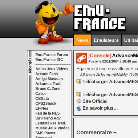
News
Emulateurs
Utilita
EmuFrance Forum
[Console]
AdvanceMe
EmuFrance IRC
Posté le
02/11/2004
à
18:49
par
===================
Egalement une nouvelle versi
Actus Jeux Vidéos
Arcade Fans
– All from AdvanceMAME 0.88
Amiga Museum
Télécharger AdvanceMESS
Arkames Trad.
Bruno C. Zone
Calice
Télécharger AdvanceMESS
CBSata
Site Officiel
CPS2Shock
En savoir plus…
EF-Nes
Fan de la NES
GirlFriend Adv.
Landstalker Trad.
Musée Jeux Vidéos
Commentaire ¬
SMS Power