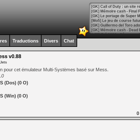
[GK] Le portage de Super M
[Mo5] Le jeu de course fut
[GK] Guillermo del Toro ado
[LTF] Eté 2026 - Séquence 
ires
Traductions
Divers
Chat
[GK] Mistfall Hunter : déjà 
[GK] Wo Long 2 évolue avec
[GK] Crossfire : un TPS à 100
ss v0.88
[LS] [PS5] Premiers signes 
 Jets
on pour cet émulateur Multi-Systèmes basé sur Mess.
.0
 (Dos) (0 O)
[Mo5] DOOM arrive en cart
 (Win) (0 O)
[GK] Bethesda fête les 30 
[GK] Roblox : l'action en B
0
[GK] Agenda - GeForce NOW
[GK] Devolver Digital en a 
[LS] [PS5] ps5-y2jb-autolo