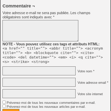
Commentaire ¬
Votre adresse e-mail ne sera pas publiée.
Les champs
obligatoires sont indiqués avec
*
NOTE - Vous pouvez utilisez ces tags et attributs HTML:
<a href="" title=""> <abbr title=""> <acronym
title=""> <b> <blockquote cite=""> <cite>
<code> <del datetime=""> <em> <i> <q cite="">
<s> <strike> <strong>
Votre nom *
Votre adresse email *
Votre site internet
Prévenez-moi de tous les nouveaux commentaires par e-mail.
Prévenez-moi de tous les nouveaux articles par e-mail.