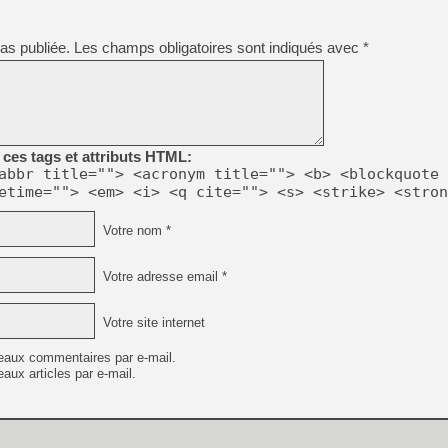
[LS] [PS5] Le WebKit Userl
as publiée.
Les champs obligatoires sont indiqués avec
*
[GK] Oubliez Crazy Taxi, S
[LS] [Switch] NSZ 5.0.0 es
ces tags et attributs HTML:
abbr title=""> <acronym title=""> <b> <blockquote 
[GK] No More Room in Hell 2
[GK] Un chatbot Atelier Ryz
etime=""> <em> <i> <q cite=""> <s> <strike> <stron
[GK] Mémoire cash - Splatte
Votre nom *
[GK] Nvidia : le prix des 
[GK] Suikoden Star Leap : 
Votre adresse email *
[Mo5] La mini borne d’arc
[GK] Atari renoue avec les 
[GK] Pourquoi Marvel Tokon 
Votre site internet
eaux commentaires par e-mail.
aux articles par e-mail.