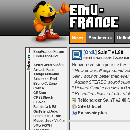
News
Emulateurs
Utilita
EmuFrance Forum
[Ordi.]
SainT v1.80
EmuFrance IRC
Posté le
03/11/2004
à
23:58
par
===================
Nouvelle version pour ce très 
Actus Jeux Vidéos
Arcade Fans
* New powerfull digit-sound vo
Amiga Museum
SainT sounds better than ever 
Arkames Trad.
* Adding STEREO sound support
Bruno C. Zone
* Powerfull and « no click » 0 
Calice
CBSata
* Re-written disk controller st
CPS2Shock
Télécharger SainT v2.40 (
EF-Nes
Site Officiel
Fan de la NES
GirlFriend Adv.
En savoir plus…
Landstalker Trad.
Musée Jeux Vidéos
SMS Power