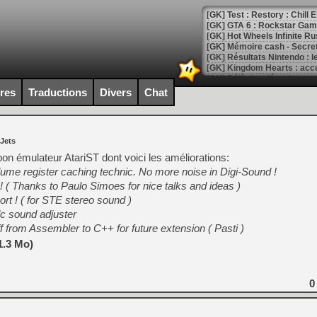
[GK] Test : Restory : Chill
[GK] GTA 6 : Rockstar Games
[GK] Hot Wheels Infinite Rus
[GK] Mémoire cash - Secret 
[GK] Résultats Nintendo : 
[GK] Déjà des dégraissage
ires
Traductions
Divers
Chat
[Mo5] Brickboy cherche à r
[GK] Minecraft et ses « Gra
[GK] Beast of Reincarnation
 Jets
[GK] Ubisoft : fin de parti
[GK] Mémoire cash - Metroid
bon émulateur AtariST dont voici les améliorations:
[GK] Dan Houser (GTA) défe
lume register caching technic. No more noise in Digi-Sound !
[GK] Comment EA Sports FC
! ( Thanks to Paulo Simoes for nice talks and ideas )
[GK] Crimson Moon : un Dark
[GK] Isle of Reveries : le j
 ! ( for STE stereo sound )
[GK] Moonlighter 2 : The En
dc sound adjuster
[GK] Capcom relance Monste
uff from Assembler to C++ for future extension ( Pasti )
1.3 Mo)
[Mo5] Deux inédits du Virtu
[GK] Le beat'em up The Walk
0
[GK] Endless Legend 2 : enf