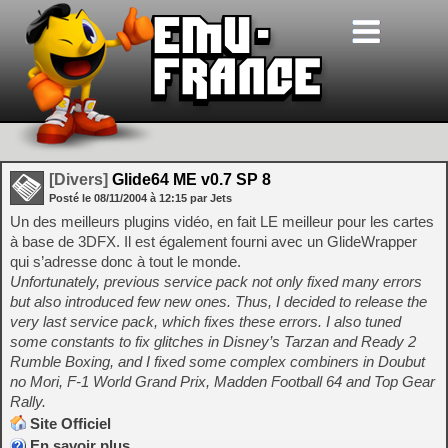
[Divers]
Glide64 ME v0.7 SP 8
Posté le
08/11/2004
à
12:15
par Jets
Un des meilleurs plugins vidéo, en fait LE meilleur pour les cartes
à base de 3DFX. Il est également fourni avec un GlideWrapper
qui s’adresse donc à tout le monde.
Unfortunately, previous service pack not only fixed many errors
but also introduced few new ones. Thus, I decided to release the
very last service pack, which fixes these errors. I also tuned
some constants to fix glitches in Disney’s Tarzan and Ready 2
Rumble Boxing, and I fixed some complex combiners in Doubut
no Mori, F-1 World Grand Prix, Madden Football 64 and Top Gear
Rally.
Site Officiel
En savoir plus…