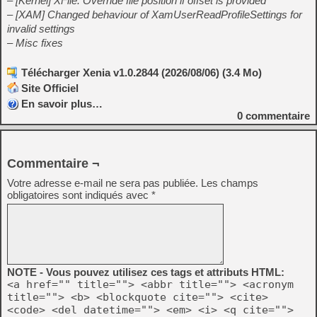
– [Kernel] XFile: Override file position if offset is provided
– [XAM] Changed behaviour of XamUserReadProfileSettings for
invalid settings
– Misc fixes
Télécharger Xenia v1.0.2844 (2026/08/06) (3.4 Mo)
Site Officiel
En savoir plus…
0
commentaire
Commentaire ¬
Votre adresse e-mail ne sera pas publiée.
Les champs
obligatoires sont indiqués avec
*
NOTE - Vous pouvez utilisez ces tags et attributs HTML:
<a href="" title=""> <abbr title=""> <acronym
title=""> <b> <blockquote cite=""> <cite>
<code> <del datetime=""> <em> <i> <q cite="">