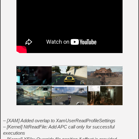
– [XAM] Added overlap to XamUserReadProfileSettings
– [Kernel] NtReadFile: Add APC call only for successful
executions