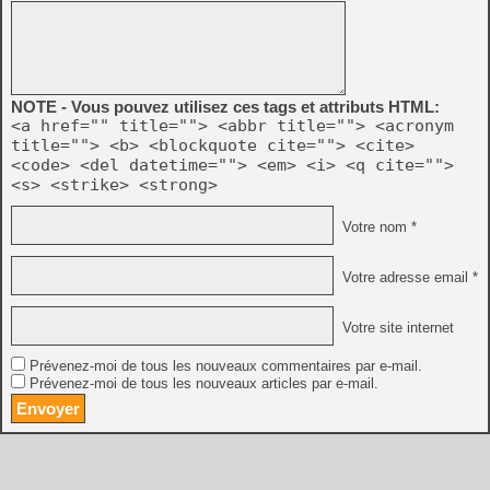
NOTE - Vous pouvez utilisez ces tags et attributs HTML:
<a href="" title=""> <abbr title=""> <acronym
title=""> <b> <blockquote cite=""> <cite>
<code> <del datetime=""> <em> <i> <q cite="">
<s> <strike> <strong>
Votre nom *
Votre adresse email *
Votre site internet
Prévenez-moi de tous les nouveaux commentaires par e-mail.
Prévenez-moi de tous les nouveaux articles par e-mail.