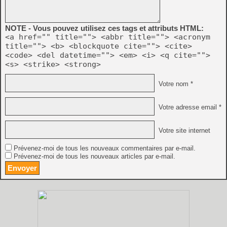
NOTE - Vous pouvez utilisez ces tags et attributs HTML:
<a href="" title=""> <abbr title=""> <acronym
title=""> <b> <blockquote cite=""> <cite>
<code> <del datetime=""> <em> <i> <q cite="">
<s> <strike> <strong>
Votre nom *
Votre adresse email *
Votre site internet
Prévenez-moi de tous les nouveaux commentaires par e-mail.
Prévenez-moi de tous les nouveaux articles par e-mail.