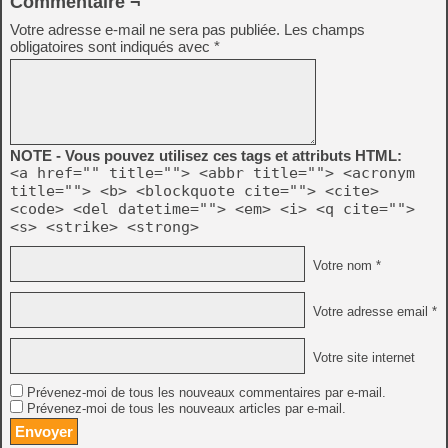
Commentaire ¬
Votre adresse e-mail ne sera pas publiée.
Les champs
obligatoires sont indiqués avec
*
NOTE - Vous pouvez utilisez ces tags et attributs HTML:
<a href="" title=""> <abbr title=""> <acronym
title=""> <b> <blockquote cite=""> <cite>
<code> <del datetime=""> <em> <i> <q cite="">
<s> <strike> <strong>
Votre nom *
Votre adresse email *
Votre site internet
Prévenez-moi de tous les nouveaux commentaires par e-mail.
Prévenez-moi de tous les nouveaux articles par e-mail.