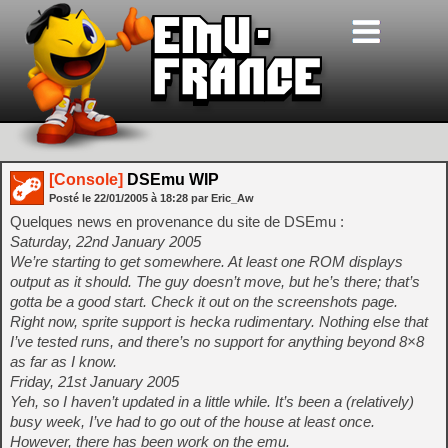
[Console]
DSEmu WIP
Posté le
22/01/2005
à
18:28
par Eric_Aw
Quelques news en provenance du site de DSEmu :
Saturday, 22nd January 2005
We’re starting to get somewhere. At least one ROM displays
output as it should. The guy doesn’t move, but he’s there; that’s
gotta be a good start. Check it out on the screenshots page.
Right now, sprite support is hecka rudimentary. Nothing else that
I’ve tested runs, and there’s no support for anything beyond 8×8
as far as I know.
Friday, 21st January 2005
Yeh, so I haven’t updated in a little while. It’s been a (relatively)
busy week, I’ve had to go out of the house at least once.
However, there has been work on the emu.