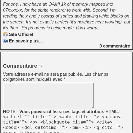
For one, I now have an OAM! 1k of memory mapped into
07xxxxxx, for the sprite renderer to work with. Second, I’m
reading the x and y coords of sprites and drawing white blocks on
the screen. It’s not exactly perfect (it’s nowhere near working), but
it’s there. So progress is being made, don’t worry.
Site Officiel
En savoir plus…
0
commentaire
Commentaire ¬
Votre adresse e-mail ne sera pas publiée.
Les champs
obligatoires sont indiqués avec
*
NOTE - Vous pouvez utilisez ces tags et attributs HTML:
<a href="" title=""> <abbr title=""> <acronym
title=""> <b> <blockquote cite=""> <cite>
<code> <del datetime=""> <em> <i> <q cite="">
<s> <strike> <strong>