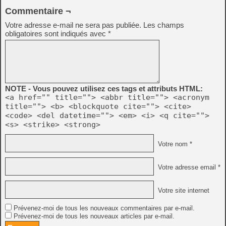
Commentaire ¬
Votre adresse e-mail ne sera pas publiée.
Les champs
obligatoires sont indiqués avec
*
NOTE - Vous pouvez utilisez ces tags et attributs HTML:
<a href="" title=""> <abbr title=""> <acronym
title=""> <b> <blockquote cite=""> <cite>
<code> <del datetime=""> <em> <i> <q cite="">
<s> <strike> <strong>
Votre nom *
Votre adresse email *
Votre site internet
Prévenez-moi de tous les nouveaux commentaires par e-mail.
Prévenez-moi de tous les nouveaux articles par e-mail.