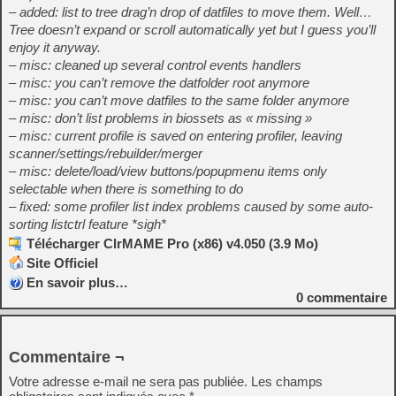
– added: list to tree drag’n drop of datfiles to move them. Well…
Tree doesn’t expand or scroll automatically yet but I guess you’ll
enjoy it anyway.
– misc: cleaned up several control events handlers
– misc: you can’t remove the datfolder root anymore
– misc: you can’t move datfiles to the same folder anymore
– misc: don’t list problems in biossets as « missing »
– misc: current profile is saved on entering profiler, leaving
scanner/settings/rebuilder/merger
– misc: delete/load/view buttons/popupmenu items only
selectable when there is something to do
– fixed: some profiler list index problems caused by some auto-
sorting listctrl feature *sigh*
Télécharger ClrMAME Pro (x86) v4.050 (3.9 Mo)
Site Officiel
En savoir plus…
0
commentaire
Commentaire ¬
Votre adresse e-mail ne sera pas publiée.
Les champs