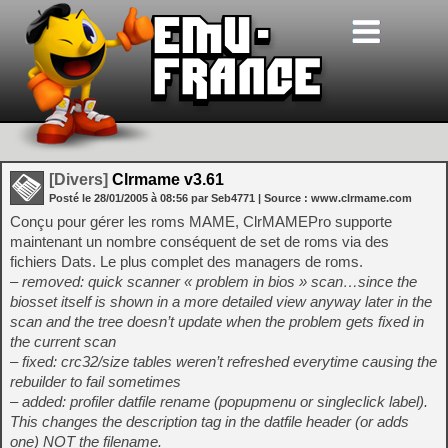
[Divers]
Clrmame v3.61
Posté le
28/01/2005
à
08:56
par Seb4771
| Source :
www.clrmame.com
Conçu pour gérer les roms MAME, ClrMAMEPro supporte
maintenant un nombre conséquent de set de roms via des
fichiers Dats. Le plus complet des managers de roms.
– removed: quick scanner « problem in bios » scan…since the
biosset itself is shown in a more detailed view anyway later in the
scan and the tree doesn’t update when the problem gets fixed in
the current scan
– fixed: crc32/size tables weren’t refreshed everytime causing the
rebuilder to fail sometimes
– added: profiler datfile rename (popupmenu or singleclick label).
This changes the description tag in the datfile header (or adds
one) NOT the filename.