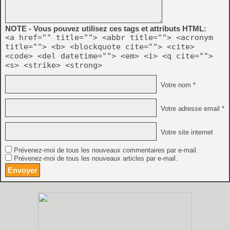
NOTE - Vous pouvez utilisez ces tags et attributs HTML:
<a href="" title=""> <abbr title=""> <acronym
title=""> <b> <blockquote cite=""> <cite>
<code> <del datetime=""> <em> <i> <q cite="">
<s> <strike> <strong>
Votre nom *
Votre adresse email *
Votre site internet
Prévenez-moi de tous les nouveaux commentaires par e-mail.
Prévenez-moi de tous les nouveaux articles par e-mail.