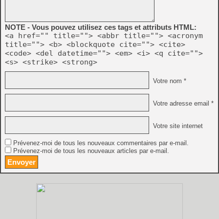
NOTE - Vous pouvez utilisez ces tags et attributs HTML:
<a href="" title=""> <abbr title=""> <acronym
title=""> <b> <blockquote cite=""> <cite>
<code> <del datetime=""> <em> <i> <q cite="">
<s> <strike> <strong>
Votre nom *
Votre adresse email *
Votre site internet
Prévenez-moi de tous les nouveaux commentaires par e-mail.
Prévenez-moi de tous les nouveaux articles par e-mail.