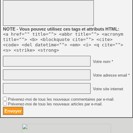
NOTE - Vous pouvez utilisez ces tags et attributs HTML:
<a href="" title=""> <abbr title=""> <acronym
title=""> <b> <blockquote cite=""> <cite>
<code> <del datetime=""> <em> <i> <q cite="">
<s> <strike> <strong>
Votre nom *
Votre adresse email *
Votre site internet
Prévenez-moi de tous les nouveaux commentaires par e-mail.
Prévenez-moi de tous les nouveaux articles par e-mail.