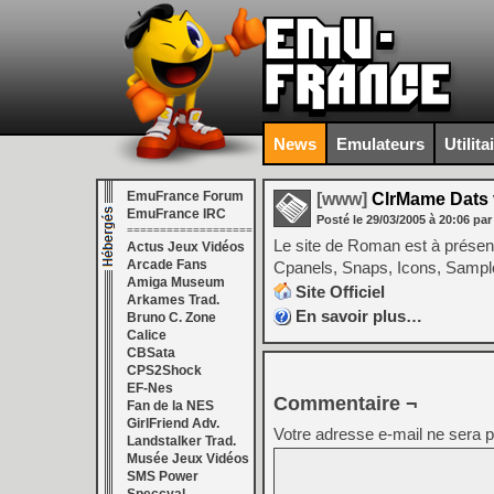
News
Emulateurs
Utilita
EmuFrance Forum
[www]
ClrMame Dats 
EmuFrance IRC
Posté le
29/03/2005
à
20:06
par
===================
Le site de Roman est à présen
Actus Jeux Vidéos
Arcade Fans
Cpanels, Snaps, Icons, Sampl
Amiga Museum
Site Officiel
Arkames Trad.
En savoir plus…
Bruno C. Zone
Calice
CBSata
CPS2Shock
EF-Nes
Commentaire ¬
Fan de la NES
GirlFriend Adv.
Votre adresse e-mail ne sera p
Landstalker Trad.
Musée Jeux Vidéos
SMS Power