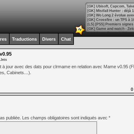
[GK] Mistfall Hunter : déjà 
[GK] Wo Long 2 évolue avec
[GK] Crossfire : un TPS à 100
[LS] [PS5] Premiers signes 
ires
Traductions
Divers
Chat
v0.95
[Mo5] DOOM arrive en cart
 Jets
[GK] Bethesda fête les 30 
[GK] Roblox : l'action en B
t à jour avec des dats pour clrmame en relation avec Mame v0.95 (Fl
es, Cabinets…).
[GK] Agenda - GeForce NOW
[GK] Devolver Digital en a 
0
[LS] [PS5] ps5-y2jb-autolo
[GK] Pourquoi Marvel Tokon 
[GK] Test : Restory : Chill
[GK] GTA 6 : Rockstar Games
as publiée.
Les champs obligatoires sont indiqués avec
*
[GK] Hot Wheels Infinite Rus
[GK] Mémoire cash - Secret 
[GK] Résultats Nintendo : 