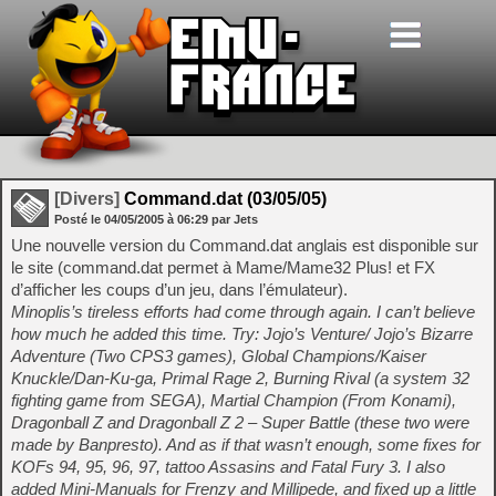
[Divers]
Command.dat (03/05/05)
Posté le
04/05/2005
à
06:29
par Jets
Une nouvelle version du Command.dat anglais est disponible sur
le site (command.dat permet à Mame/Mame32 Plus! et FX
d’afficher les coups d’un jeu, dans l’émulateur).
Minoplis’s tireless efforts had come through again. I can’t believe
how much he added this time. Try: Jojo’s Venture/ Jojo’s Bizarre
Adventure (Two CPS3 games), Global Champions/Kaiser
Knuckle/Dan-Ku-ga, Primal Rage 2, Burning Rival (a system 32
fighting game from SEGA), Martial Champion (From Konami),
Dragonball Z and Dragonball Z 2 – Super Battle (these two were
made by Banpresto). And as if that wasn’t enough, some fixes for
KOFs 94, 95, 96, 97, tattoo Assasins and Fatal Fury 3. I also
added Mini-Manuals for Frenzy and Millipede, and fixed up a little