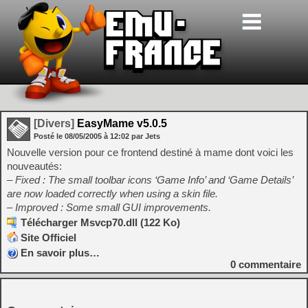
[Divers]
EasyMame v5.0.5
Posté le
08/05/2005
à
12:02
par Jets
Nouvelle version pour ce frontend destiné à mame dont voici les
nouveautés:
– Fixed : The small toolbar icons ‘Game Info’ and ‘Game Details’
are now loaded correctly when using a skin file.
– Improved : Some small GUI improvements.
Télécharger Msvcp70.dll (122 Ko)
Site Officiel
En savoir plus…
0
commentaire