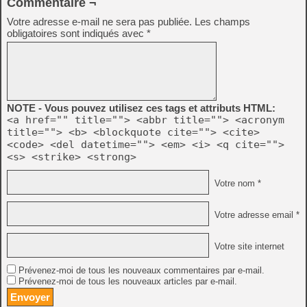
Commentaire ¬
Votre adresse e-mail ne sera pas publiée.
Les champs
obligatoires sont indiqués avec
*
NOTE - Vous pouvez utilisez ces tags et attributs HTML:
<a href="" title=""> <abbr title=""> <acronym
title=""> <b> <blockquote cite=""> <cite>
<code> <del datetime=""> <em> <i> <q cite="">
<s> <strike> <strong>
Votre nom *
Votre adresse email *
Votre site internet
Prévenez-moi de tous les nouveaux commentaires par e-mail.
Prévenez-moi de tous les nouveaux articles par e-mail.