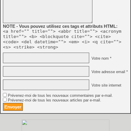
NOTE - Vous pouvez utilisez ces tags et attributs HTML:
<a href="" title=""> <abbr title=""> <acronym
title=""> <b> <blockquote cite=""> <cite>
<code> <del datetime=""> <em> <i> <q cite="">
<s> <strike> <strong>
Votre nom *
Votre adresse email *
Votre site internet
Prévenez-moi de tous les nouveaux commentaires par e-mail.
Prévenez-moi de tous les nouveaux articles par e-mail.