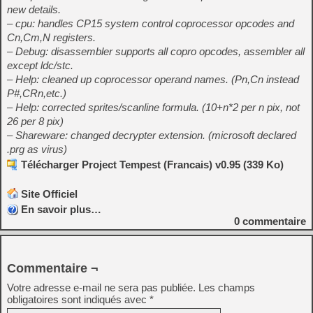
new details.
– cpu: handles CP15 system control coprocessor opcodes and
Cn,Cm,N registers.
– Debug: disassembler supports all copro opcodes, assembler all
except ldc/stc.
– Help: cleaned up coprocessor operand names. (Pn,Cn instead
P#,CRn,etc.)
– Help: corrected sprites/scanline formula. (10+n*2 per n pix, not
26 per 8 pix)
– Shareware: changed decrypter extension. (microsoft declared
.prg as virus)
Télécharger Project Tempest (Francais) v0.95 (339 Ko)
Site Officiel
En savoir plus…
0
commentaire
Commentaire ¬
Votre adresse e-mail ne sera pas publiée.
Les champs
obligatoires sont indiqués avec
*