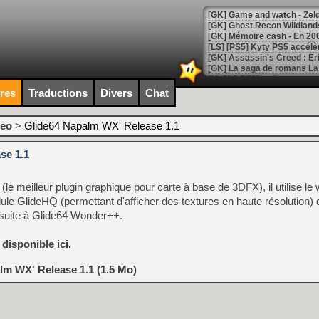
[Mo5] DOOM arrive en cart
[GK] Bethesda fête les 30 
ires
Traductions
Divers
Chat
[GK] Roblox : l'action en B
deo
>
Glide64 Napalm WX' Release 1.1
[GK] Agenda - GeForce NOW
se 1.1
[GK] Devolver Digital en a 
[LS] [PS5] ps5-y2jb-autolo
(le meilleur plugin graphique pour carte à base de 3DFX), il utilise le
[GK] Pourquoi Marvel Tokon 
ule GlideHQ (permettant d'afficher des textures en haute résolution) 
[GK] Test : Restory : Chill
 suite à Glide64 Wonder++.
[GK] GTA 6 : Rockstar Games
[GK] Hot Wheels Infinite Rus
[GK] Mémoire cash - Secret 
t disponible
ici
.
[GK] Résultats Nintendo : 
lm WX' Release 1.1 (1.5 Mo)
[GK] Déjà des dégraissage
[Mo5] Brickboy cherche à r
[GK] Minecraft et ses « Gra