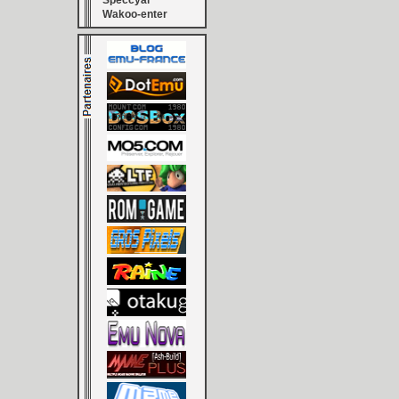
Speccyal
Wakoo-enter