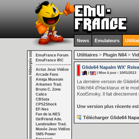
News
Emulateurs
Utilita
Utilitaires
>
Plugin N64
>
Vi
EmuFrance Forum
EmuFrance IRC
===================
Glide64 Napalm WX' Relea
Actus Jeux Vidéos
|
| Mise à jour : 10/01/2013
Arcade Fans
Amiga Museum
La dernière version de Glide64 
Arkames Trad.
Glitch64 d'Hacktarux et le mod
Bruno C. Zone
KoolSmoky. Il fait directement
Calice
CBSata
CPS2Shock
Une version plus récente es
EF-Nes
Fan de la NES
Télécharger Glide64 Napa
GirlFriend Adv.
Landstalker Trad.
Musée Jeux Vidéos
SMS Power