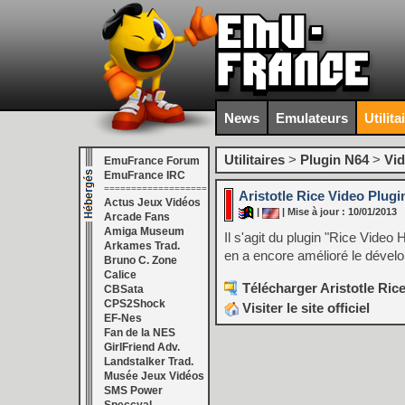
News
Emulateurs
Utilita
Utilitaires
>
Plugin N64
>
Vi
EmuFrance Forum
EmuFrance IRC
===================
Aristotle Rice Video Plugin
Actus Jeux Vidéos
|
| Mise à jour : 10/01/2013
Arcade Fans
Amiga Museum
Il s'agit du plugin "Rice Video
Arkames Trad.
en a encore amélioré le dévelop
Bruno C. Zone
Calice
Télécharger Aristotle Rice
CBSata
CPS2Shock
Visiter le site officiel
EF-Nes
Fan de la NES
GirlFriend Adv.
Landstalker Trad.
Musée Jeux Vidéos
SMS Power