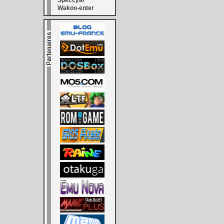
Speccyal
Wakoo-enter