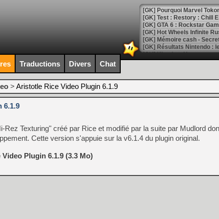
[GK] Pourquoi Marvel Tokon 
[GK] Test : Restory : Chill
[GK] GTA 6 : Rockstar Games
[GK] Hot Wheels Infinite Rus
[GK] Mémoire cash - Secret 
[GK] Résultats Nintendo : 
[GK] Déjà des dégraissage
ires
Traductions
Divers
Chat
[Mo5] Brickboy cherche à r
[GK] Minecraft et ses « Gra
deo
>
Aristotle Rice Video Plugin 6.1.9
[GK] Beast of Reincarnation
 6.1.9
[GK] Ubisoft : fin de parti
[GK] Mémoire cash - Metroid
[GK] Dan Houser (GTA) défe
 Hi-Rez Texturing" créé par Rice et modifié par la suite par Mudlord don
[GK] Comment EA Sports FC
[GK] Crimson Moon : un Dark
pement. Cette version s'appuie sur la v6.1.4 du plugin original.
[GK] Isle of Reveries : le j
[GK] Moonlighter 2 : The En
 Video Plugin 6.1.9 (3.3 Mo)
[GK] Capcom relance Monste
[Mo5] Deux inédits du Virtu
[GK] Le beat'em up The Walk
[GK] Endless Legend 2 : enf