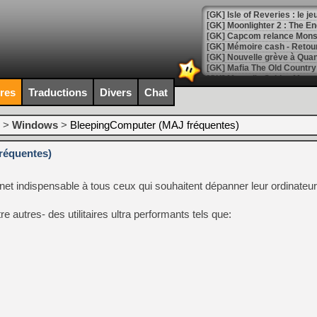
[GK] Isle of Reveries : le j
[GK] Moonlighter 2 : The En
[GK] Capcom relance Monste
[Mo5] Deux inédits du Virtu
ires
Traductions
Divers
Chat
[GK] Le beat'em up The Walk
[GK] Endless Legend 2 : enf
>
Windows
>
BleepingComputer (MAJ fréquentes)
réquentes)
[LS] [PS5] Le WebKit Userl
ternet indispensable à tous ceux qui souhaitent dépanner leur ordinateur
[GK] Oubliez Crazy Taxi, S
e autres- des utilitaires ultra performants tels que:
[LS] [Switch] NSZ 5.0.0 es
[GK] No More Room in Hell 2
[GK] Un chatbot Atelier Ryz
[GK] Mémoire cash - Splatte
[GK] Nvidia : le prix des 
[GK] Suikoden Star Leap : 