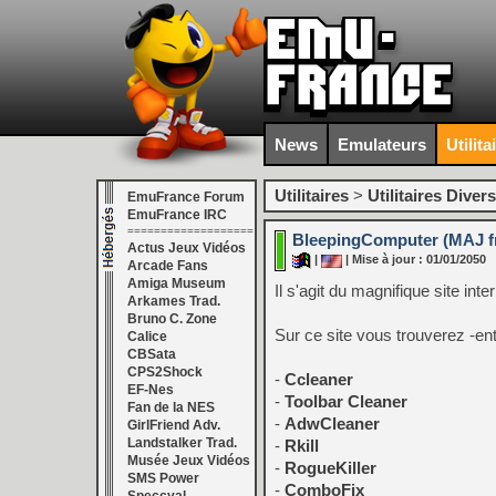
News
Emulateurs
Utilita
Utilitaires
>
Utilitaires Divers
EmuFrance Forum
EmuFrance IRC
===================
BleepingComputer (MAJ f
Actus Jeux Vidéos
|
| Mise à jour : 01/01/2050
Arcade Fans
Amiga Museum
Il s'agit du magnifique site in
Arkames Trad.
Bruno C. Zone
Sur ce site vous trouverez -entr
Calice
CBSata
CPS2Shock
-
Ccleaner
EF-Nes
-
Toolbar Cleaner
Fan de la NES
-
AdwCleaner
GirlFriend Adv.
Landstalker Trad.
-
Rkill
Musée Jeux Vidéos
-
RogueKiller
SMS Power
-
ComboFix