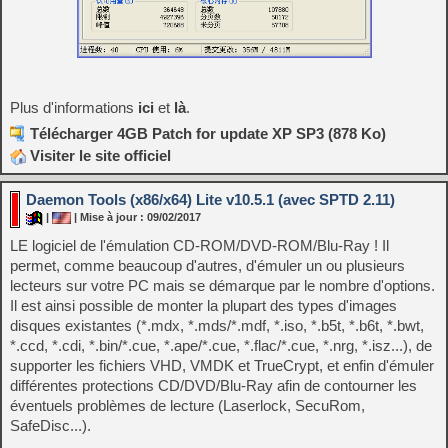
Plus d'informations
ici
et
là
.
Télécharger 4GB Patch for update XP SP3 (878 Ko)
Visiter le site officiel
Daemon Tools (x86/x64) Lite v10.5.1 (avec SPTD 2.11)
|
| Mise à jour : 09/02/2017
LE logiciel de l'émulation CD-ROM/DVD-ROM/Blu-Ray ! Il
permet, comme beaucoup d'autres, d'émuler un ou plusieurs
lecteurs sur votre PC mais se démarque par le nombre d'options.
Il est ainsi possible de monter la plupart des types d'images
disques existantes (*.mdx, *.mds/*.mdf, *.iso, *.b5t, *.b6t, *.bwt,
*.ccd, *.cdi, *.bin/*.cue, *.ape/*.cue, *.flac/*.cue, *.nrg, *.isz...), de
supporter les fichiers VHD, VMDK et TrueCrypt, et enfin d'émuler
différentes protections CD/DVD/Blu-Ray afin de contourner les
éventuels problèmes de lecture (Laserlock, SecuRom,
SafeDisc...).