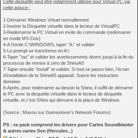
Cette disquette peut être notamment utilisée pour Virtual PC via
cette astuce :
1-Démarrer Windows Virtuel normallement
2-Insérer la Disquette virtuelle dans le lecteur de VirtualPC
3-Redémarrer le PC Virtuel en invite de commande (redémarrer
en mode MS-Dos)
4-A l'invite C:\WINDOWS, taper "A:" et valider
5-Le prompt se transforme en A:\
6-Taper "raz" et valider les avertissements divers jusqu'à la fin du
processus de remise à zéro de ShinoA5
7-Taper ensuite "Install" et valider. Si tout se passe bien, l'écran
d'installation de la ShinoA5 apparaît. Suivre les instruction
données
8-Après, pour redémarrer au besoin la Shino, il suffit de démarrer
le PC avec la disquette virtuelle dans le lecteur de disquette
virtuelle, et c'est Shino qui démarre à la place de Windows
(Source : Maxou sur Gameslover's Network Forums)
PS : ce pack comprend les drivers pour Cartes Soundblaster
& autres cartes Son (Hercules...)