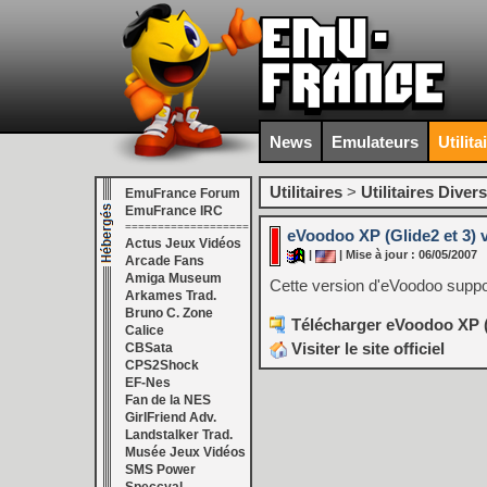
News
Emulateurs
Utilita
Utilitaires
>
Utilitaires Divers
EmuFrance Forum
EmuFrance IRC
===================
eVoodoo XP (Glide2 et 3) 
Actus Jeux Vidéos
|
| Mise à jour : 06/05/2007
Arcade Fans
Amiga Museum
Cette version d'eVoodoo suppor
Arkames Trad.
Bruno C. Zone
Télécharger eVoodoo XP (G
Calice
Visiter le site officiel
CBSata
CPS2Shock
EF-Nes
Fan de la NES
GirlFriend Adv.
Landstalker Trad.
Musée Jeux Vidéos
SMS Power