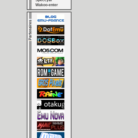
Speccyal
Wakoo-enter