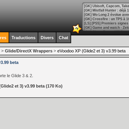
[GK] Mistfall Hunter : déjà 
[GK] Wo Long 2 évolue avec
[GK] Crossfire : un TPS à 100
[LS] [PS5] Premiers signes 
ires
Traductions
Divers
Chat
>
Glide/DirectX Wrappers
>
eVoodoo XP (Glide2 et 3) v3.99 beta
[Mo5] DOOM arrive en cart
[GK] Bethesda fête les 30 
v3.99 beta
[GK] Roblox : l'action en B
te le Glide 3 & 2.
[GK] Agenda - GeForce NOW
[GK] Devolver Digital en a 
lide2 et 3) v3.99 beta (170 Ko)
[LS] [PS5] ps5-y2jb-autolo
[GK] Pourquoi Marvel Tokon 
[GK] Test : Restory : Chill
[GK] GTA 6 : Rockstar Games
[GK] Hot Wheels Infinite Rus
[GK] Mémoire cash - Secret 
[GK] Résultats Nintendo : 