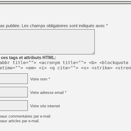
[GK] Résultats Nintendo : 
[GK] Déjà des dégraissage
[Mo5] Brickboy cherche à r
[GK] Minecraft et ses « Gra
as publiée.
Les champs obligatoires sont indiqués avec
*
[GK] Beast of Reincarnation
[GK] Ubisoft : fin de parti
[GK] Mémoire cash - Metroid
[GK] Dan Houser (GTA) défe
[GK] Comment EA Sports FC
[GK] Crimson Moon : un Dark
ces tags et attributs HTML:
[GK] Isle of Reveries : le j
abbr title=""> <acronym title=""> <b> <blockquote 
[GK] Moonlighter 2 : The En
etime=""> <em> <i> <q cite=""> <s> <strike> <stron
[GK] Capcom relance Monste
Votre nom *
[GK] Guillermo del Toro ado
Votre adresse email *
Votre site internet
eaux commentaires par e-mail.
aux articles par e-mail.