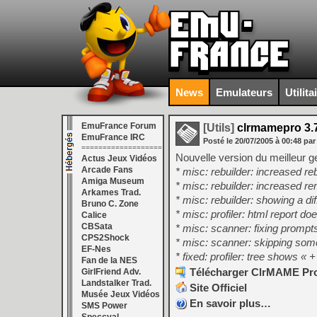
News
Emulateurs
Utilita
EmuFrance Forum
[Utils]
clrmamepro 3.
EmuFrance IRC
Posté le
20/07/2005
à
00:48
par
===================
Nouvelle version du meilleur g
Actus Jeux Vidéos
Arcade Fans
* misc: rebuilder: increased re
Amiga Museum
* misc: rebuilder: increased rem
Arkames Trad.
* misc: rebuilder: showing a dif
Bruno C. Zone
* misc: profiler: html report do
Calice
CBSata
* misc: scanner: fixing prompt
CPS2Shock
* misc: scanner: skipping som
EF-Nes
* fixed: profiler: tree shows «
Fan de la NES
Télécharger ClrMAME Pro 
GirlFriend Adv.
Landstalker Trad.
Site Officiel
Musée Jeux Vidéos
En savoir plus…
SMS Power