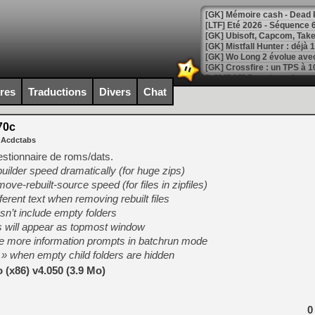
[LTF] Eté 2026 - Séquence 
[GK] Mistfall Hunter : déjà 
[GK] Wo Long 2 évolue avec
[GK] Crossfire : un TPS à 100
[LS] [PS5] Premiers signes 
ires
Traductions
Divers
Chat
70c
 Acdctabs
[Mo5] DOOM arrive en cart
estionnaire de roms/dats.
[GK] Bethesda fête les 30 
builder speed dramatically (for huge zips)
[GK] Roblox : l'action en B
ove-rebuilt-source speed (for files in zipfiles)
ferent text when removing rebuilt files
[GK] Agenda - GeForce NOW
esn’t include empty folders
s will appear as topmost window
[GK] Devolver Digital en a 
e more information prompts in batchrun mode
[LS] [PS5] ps5-y2jb-autolo
 + » when empty child folders are hidden
[GK] Pourquoi Marvel Tokon 
(x86) v4.050 (3.9 Mo)
[GK] Test : Restory : Chill
[GK] GTA 6 : Rockstar Games
[GK] Hot Wheels Infinite Rus
0
[GK] Mémoire cash - Secret 