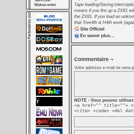
Speccyal
Tape loading/Saving intercept
Wakoo-enter
means if you fire up a ZX81 wi
the ZX81. If you load an unk
that Tree4th & H4th work (again
Site Officiel
En savoir plus…
Commentaire ¬
Votre adresse e-mail ne sera p
NOTE - Vous pouvez utilisez 
<a href="" title=""> <
<cite> <code> <del dat