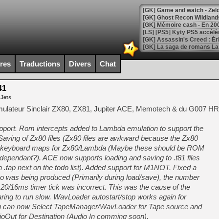
[Mo5] DOOM arrive en cart
[GK] Bethesda fête les 30 
ires
Traductions
Divers
Chat
[GK] Roblox : l'action en B
41
[GK] Agenda - GeForce NOW
 Jets
[GK] Devolver Digital en a 
émulateur Sinclair ZX80, ZX81, Jupiter ACE, Memotech & du G007 H
[LS] [PS5] ps5-y2jb-autolo
port. Rom intercepts added to Lambda emulation to support the
[GK] Pourquoi Marvel Tokon 
aving of Zx80 files (Zx80 files are awkward because the Zx80
[GK] Test : Restory : Chill
ed keyboard maps for Zx80/Lambda (Maybe these should be ROM
[GK] GTA 6 : Rockstar Games
dependant?). ACE now supports loading and saving to .t81 files
[GK] Hot Wheels Infinite Rus
[GK] Mémoire cash - Secret 
.tap next on the todo list). Added support for M1NOT. Fixed a
[GK] Résultats Nintendo : 
eo was being produced (Primarily during load/save), the number
 20/16ms timer tick was incorrect. This was the cause of the
[GK] Déjà des dégraissage
ring to run slow. WavLoader autostart/stop works again for
[Mo5] Brickboy cherche à r
ou can now Select TapeManager/WavLoader for Tape source and
[GK] Minecraft et ses « Gra
ut for Destination (Audio In comming soon).