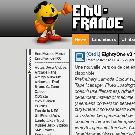
News
Emulateurs
Utilita
EmuFrance Forum
[Ordi.]
EightyOne v0.
EmuFrance IRC
Posté le
02/09/2005
à
15:22
par
===================
Une nouvelle version de cet 
Actus Jeux Vidéos
Arcade Fans
disponible.
Amiga Museum
Preliminary Lambda Colour sup
Arkames Trad.
Tape Manager. Fixed Loading/S
Bruno C. Zone
doesn’t use filenames). Add
Calice
CBSata
dependant instead of machine 
CPS2Shock
(seemless conversion between 
EF-Nes
bug where if non-standard vid
Fan de la NES
of T-states being executed per
GirlFriend Adv.
Landstalker Trad.
counter in the wavloader appea
Musée Jeux Vidéos
everything except the Ace. Y
SMS Power
TapeManager/WavLoader/AudioO