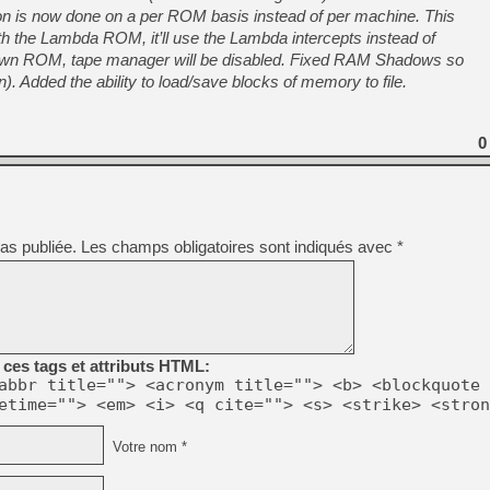
[GK] Beast of Reincarnation
ion is now done on a per ROM basis instead of per machine. This
[GK] Ubisoft : fin de parti
th the Lambda ROM, it’ll use the Lambda intercepts instead of
[GK] Mémoire cash - Metroid
nown ROM, tape manager will be disabled. Fixed RAM Shadows so
[GK] Dan Houser (GTA) défe
[GK] Comment EA Sports FC
). Added the ability to load/save blocks of memory to file.
[GK] Crimson Moon : un Dark
[GK] Isle of Reveries : le j
[GK] Moonlighter 2 : The En
[GK] Capcom relance Monste
0
[Mo5] Deux inédits du Virtu
[GK] Le beat'em up The Walk
as publiée.
Les champs obligatoires sont indiqués avec
*
[LTF] Eté 2026 - Séquence 
[GK] Mistfall Hunter : déjà 
[GK] Wo Long 2 évolue avec
[GK] Crossfire : un TPS à 100
[LS] [PS5] Premiers signes 
ces tags et attributs HTML:
abbr title=""> <acronym title=""> <b> <blockquote 
etime=""> <em> <i> <q cite=""> <s> <strike> <stron
Votre nom *