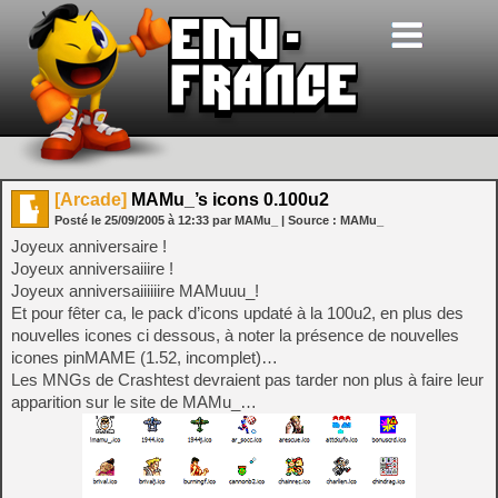
[Arcade]
MAMu_’s icons 0.100u2
Posté le
25/09/2005
à
12:33
par MAMu_
| Source :
MAMu_
Joyeux anniversaire !
Joyeux anniversaiiire !
Joyeux anniversaiiiiiire MAMuuu_!
Et pour fêter ca, le pack d’icons updaté à la 100u2, en plus des
nouvelles icones ci dessous, à noter la présence de nouvelles
icones pinMAME (1.52, incomplet)…
Les MNGs de Crashtest devraient pas tarder non plus à faire leur
apparition sur le site de MAMu_…