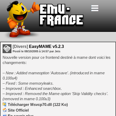
[Divers]
EasyMAME v5.2.3
Posté le
08/10/2005
à
14:57
par Jets
Nouvelle version pour ce frontend destiné à mame dont voici les
changements:
– New : Added mameoption ‘Autosave’. (introduced in mame
0.100u4)
– Fixed : Some memoryleaks.
– Improved : Enhanced searchbox.
– Improved : Removed the Mame option ‘Skip Validity checks’.
(removed in mame 0.100u3)
Télécharger Msvcp70.dll (122 Ko)
Site Officiel
En savoir plus…