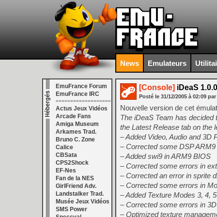
News
Emulateurs
Utilita
EmuFrance Forum
[Console]
iDeaS 1.0.0
EmuFrance IRC
Posté le
31/12/2005
à
02:09
par
===================
Nouvelle version de cet émula
Actus Jeux Vidéos
Arcade Fans
The iDeaS Team has decided to
Amiga Museum
the Latest Release tab on the l
Arkames Trad.
– Added Video, Audio and 3D P
Bruno C. Zone
– Corrected some DSP ARM9 
Calice
CBSata
– Added swi9 in ARM9 BIOS
CPS2Shock
– Corrected some errors in e
EF-Nes
– Corrected an error in sprite 
Fan de la NES
– Corrected some errors in Mo
GirlFriend Adv.
Landstalker Trad.
– Added Texture Modes 3, 4, 5
Musée Jeux Vidéos
– Corrected some errors in 
SMS Power
– Optimized texture managem