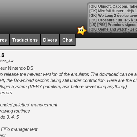
[GK] Mistfall Hunter : déjà 
[GK] Wo Long 2 évolue avec
[GK] Crossfire : un TPS à 100
[LS] [PS5] Premiers signes 
ires
Traductions
Divers
Chat
.6
[Mo5] DOOM arrive en cart
 Eric_Aw
[GK] Bethesda fête les 30 
[GK] Roblox : l'action en B
teur Nintendo DS.
 release the newest version of the emulator. The download can be 
eft, the Download section being still under contruction. Here are the 
[GK] Agenda - GeForce NOW
lugin System (VERY primitive, ask before developing anything!)
[GK] Devolver Digital en a 
errors
[LS] [PS5] ps5-y2jb-autolo
xtended palettes’ management
[GK] Pourquoi Marvel Tokon 
drawing routines
[GK] Test : Restory : Chill
de 3, 4, 5
[GK] GTA 6 : Rockstar Games
[GK] Hot Wheels Infinite Rus
[GK] Mémoire cash - Secret 
3D FiFo management
[GK] Résultats Nintendo : 
ent