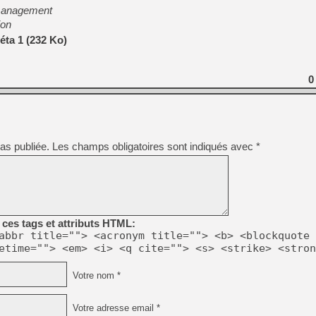
[GK] Déjà des dégraissage
management
ion
[Mo5] Brickboy cherche à r
[GK] Minecraft et ses « Gra
éta 1 (232 Ko)
[GK] Beast of Reincarnation
[GK] Ubisoft : fin de parti
0
[GK] Mémoire cash - Metroid
[GK] Dan Houser (GTA) défe
[GK] Comment EA Sports FC
[GK] Crimson Moon : un Dark
[GK] Isle of Reveries : le j
[GK] Moonlighter 2 : The En
[GK] Capcom relance Monste
as publiée.
Les champs obligatoires sont indiqués avec
*
[Mo5] Deux inédits du Virtu
[GK] Le beat'em up The Walk
[LTF] Eté 2026 - Séquence 
ces tags et attributs HTML:
abbr title=""> <acronym title=""> <b> <blockquote 
etime=""> <em> <i> <q cite=""> <s> <strike> <stron
Votre nom *
Votre adresse email *