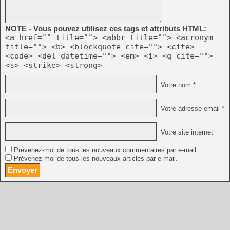
NOTE - Vous pouvez utilisez ces tags et attributs HTML:
<a href="" title=""> <abbr title=""> <acronym
title=""> <b> <blockquote cite=""> <cite>
<code> <del datetime=""> <em> <i> <q cite="">
<s> <strike> <strong>
Votre nom *
Votre adresse email *
Votre site internet
Prévenez-moi de tous les nouveaux commentaires par e-mail.
Prévenez-moi de tous les nouveaux articles par e-mail.