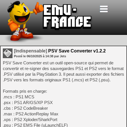
[Indispensable]
PSV Save Converter v1.2.2
Posté le
06/10/2025
à
14:38
par Jets
PSV Save Converter est un outil open-source qui permet de
convertir et re-signer des sauvegardes PS1 et PS2 vers le format
.PSV utilisé par la PlayStation 3. Il peut aussi exporter des fichiers
.PSV vers les formats originaux PS1 (.mcs) et PS2 (.psu).
Formats pris en charge:
.mcs : PS1 MCS
.psx : PS1 AR/GS/XP PSX
.cbs : PS2 CodeBreaker
.max : PS2 ActionReplay Max
.xps : PS2 Xploder/SharkPort
.psu : PS2 EMS File (uLaunchELF)