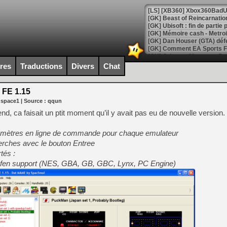
[GK] Beast of Reincarnation
[GK] Ubisoft : fin de parti
[GK] Mémoire cash - Metroid
[GK] Dan Houser (GTA) défe
[GK] Comment EA Sports FC
[GK] Crimson Moon : un Dark
[GK] Isle of Reveries : le j
ires
Traductions
Divers
Chat
[GK] Moonlighter 2 : The En
[GK] Capcom relance Monste
FE 1.15
 space1
| Source :
qqun
d, ca faisait un ptit moment qu’il y avait pas eu de nouvelle version. 
[Mo5] Deux inédits du Virtu
[GK] Le beat'em up The Walk
ramètres en ligne de commande pour chaque emulateur
[GK] Endless Legend 2 : enf
erches avec le bouton Entree
tés :
en support (NES, GBA, GB, GBC, Lynx, PC Engine)
[LS] [PS5] Le WebKit Userl
[GK] Oubliez Crazy Taxi, S
[LS] [Switch] NSZ 5.0.0 es