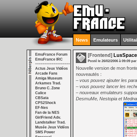
News
Emulateurs
Utilita
EmuFrance Forum
[Frontend]
LusSpace 
EmuFrance IRC
Posté le
26/02/2006
à
09:09
par
===================
Nouvelle version de mon fronten
Actus Jeux Vidéos
Arcade Fans
nouveautés :
Amiga Museum
– vous pouvez ajouter les pa
Arkames Trad.
– vous pouvez lancer les rech
Bruno C. Zone
– nouveaux emulateurs suppor
Calice
CBSata
DesmuMe, Nestopia et Mednaf
CPS2Shock
EF-Nes
Fan de la NES
GirlFriend Adv.
Landstalker Trad.
Musée Jeux Vidéos
SMS Power