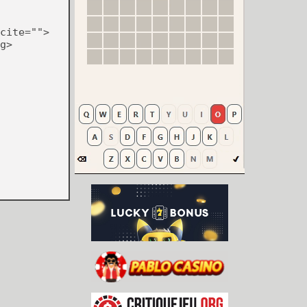
cite="">
g>