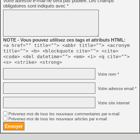
Votre adresse e-mail ne sera pas publiée.
Les champs
obligatoires sont indiqués avec
*
NOTE - Vous pouvez utilisez ces tags et attributs HTML:
<a href="" title=""> <abbr title=""> <acronym
title=""> <b> <blockquote cite=""> <cite>
<code> <del datetime=""> <em> <i> <q cite="">
<s> <strike> <strong>
Votre nom *
Votre adresse email *
Votre site internet
Prévenez-moi de tous les nouveaux commentaires par e-mail.
Prévenez-moi de tous les nouveaux articles par e-mail.