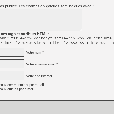
[GK] Résultats Nintendo : 
as publiée.
Les champs obligatoires sont indiqués avec
*
[GK] Déjà des dégraissage
[Mo5] Brickboy cherche à r
[GK] Minecraft et ses « Gra
[GK] Beast of Reincarnation
[GK] Ubisoft : fin de parti
ces tags et attributs HTML:
[GK] Mémoire cash - Metroid
abbr title=""> <acronym title=""> <b> <blockquote 
[GK] Dan Houser (GTA) défe
etime=""> <em> <i> <q cite=""> <s> <strike> <stron
[GK] Comment EA Sports FC
[GK] Crimson Moon : un Dark
[GK] Isle of Reveries : le j
Votre nom *
[GK] Moonlighter 2 : The En
[GK] Capcom relance Monste
Votre adresse email *
Votre site internet
[GK] Guillermo del Toro ado
eaux commentaires par e-mail.
aux articles par e-mail.