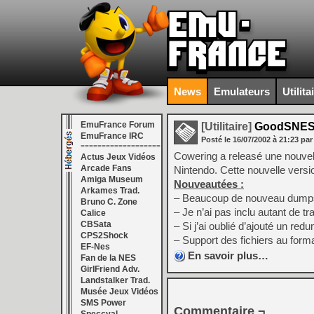
News
Emulateurs
Utilita
EmuFrance Forum
[Utilitaire]
GoodSNES 
EmuFrance IRC
Posté le
16/07/2002
à
21:23
par
===================
Cowering a releasé une nouve
Actus Jeux Vidéos
Arcade Fans
Nintendo. Cette nouvelle versio
Amiga Museum
Nouveautées :
Arkames Trad.
– Beaucoup de nouveau dum
Bruno C. Zone
– Je n’ai pas inclu autant de 
Calice
CBSata
– Si j’ai oublié d’ajouté un redu
CPS2Shock
– Support des fichiers au fo
EF-Nes
En savoir plus…
Fan de la NES
GirlFriend Adv.
Landstalker Trad.
Musée Jeux Vidéos
SMS Power
Commentaire ¬