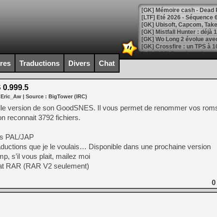
[LTF] Eté 2026 - Séquence 
[GK] Mistfall Hunter : déjà 
[GK] Wo Long 2 évolue avec
[GK] Crossfire : un TPS à 100
[LS] [PS5] Premiers signes 
ires
Traductions
Divers
Chat
0.999.5
 Eric_Aw
| Source :
BigTower (IRC)
[Mo5] DOOM arrive en cart
lle version de son GoodSNES. Il vous permet de renommer vos rom
[GK] Bethesda fête les 30 
n reconnait 3792 fichiers.
[GK] Roblox : l'action en B
ps PAL/JAP
[GK] Agenda - GeForce NOW
traductions que je le voulais… Disponible dans une prochaine version
mp, s’il vous plait, mailez moi
[GK] Devolver Digital en a 
rmat RAR (RAR V2 seulement)
[LS] [PS5] ps5-y2jb-autolo
0
[GK] Pourquoi Marvel Tokon 
[GK] Test : Restory : Chill
[GK] GTA 6 : Rockstar Games
[GK] Hot Wheels Infinite Rus
[GK] Mémoire cash - Secret 